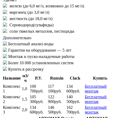
железо (до 6,0 мг/л, возможно до 15 мг/л)
марганец (до 3,0 мг/л)
жесткость (до 18,0 мг/л)
Сероводород(сульфиды)
соли тяжелых металлов, пестициды
Дополнительно
Бесплатный анализ воды
Гарантия на оборудование — 5 лет
Монтаж и пуско-наладочные работы
Более 10 000 установленных систем
Купить в рассрочку
м3/
Название
Р.У.
Runxin
Clack
Купить
ч
Комплекс
100
117
134
Бесплатный
1,0
1
700руб.
100руб.
600руб.
монтаж
Комплекс
105
122
140
Бесплатный
1,5
2
300руб.
900руб.
500руб.
монтаж
Комплекс
134
146
162
Бесплатный
2,0
3
600руб.
500руб.
700руб.
монтаж