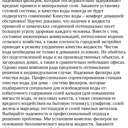
надежных фильтров, которые последовательно задерживают
вредные примеси и минеральные соли. Закажите установку
готовой системы, и качество воды никогда не будет
подвергнуто сомнениям! Качество воды – комфорт домашней
обстановки! Научно доказано, что наличие в жидкости
примесей и химических соединений потенциально несет
большую угрозу здоровью каждого человека. Вместе с тем,
состояние инженерных коммуникаций, интенсивное ведение
сельского хозяйства, а также плотность городской застройки
приводят к резкому ухудшению качества жидкости. Чистая
вода необходима не только в домашних условиях. Не обойтись
без подготовленной воды и на производственных объектах, в
загородных домах, а также в сравнительно небольших офисах.
Однако наша компания рада предложить оптимальные
решения в индивидуальном случае. Надежные фильтры для
очистки воды. Профессионально спроектированная станция
очистки воды для дома – система фильтров, которые
подбираются специально для освобождения воды от:
избыточного содержания солей кальция (для повышения
мягкости воды, ее вкусовых качеств, а также снижения ее
вредного воздействия на бытовую технику); сульфатов; солей
железа и марганца; пестицидов и солей тяжелых металлов.
Выбирайте надежность и профессиональный подход к
решению проблемы. Мы установим комплекс фильтров на
основании биохимического анализа жидкости. Закажите